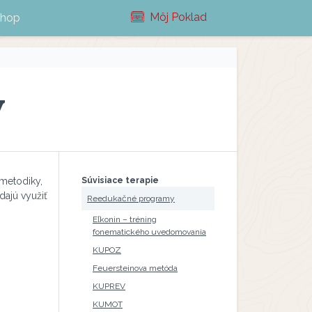
Môj Poklad
shop
y
 metodiky,
Súvisiace terapie
dajú využiť
Reedukačné programy
Eľkonin – tréning
fonematického uvedomovania
KUPOZ
Feuersteinova metóda
KUPREV
KUMOT