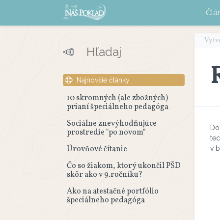
Člá
Vytv
Najnovšie články
10 skromných (ale zbožných)
prianí špeciálneho pedagóga
Sociálne znevýhodňujúce
Do
prostredie "po novom"
tec
Úrovňové čítanie
v 
Čo so žiakom, ktorý ukončil PŠD
skôr ako v 9.ročníku?
Ako na atestačné portfólio
špeciálneho pedagóga