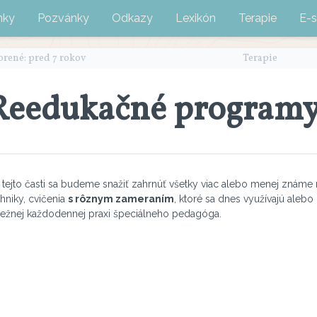
nky
Pozvánky
Odkazy
Lexikón
Terapie
E-
orené: pred 7 rokov
Terapie
Reedukačné program
 tejto časti sa budeme snažiť zahrnúť všetky viac alebo menej známe
hniky, cvičenia
s rôznym zameraním
, ktoré sa dnes využívajú alebo 
bežnej každodennej praxi špeciálneho pedagóga.