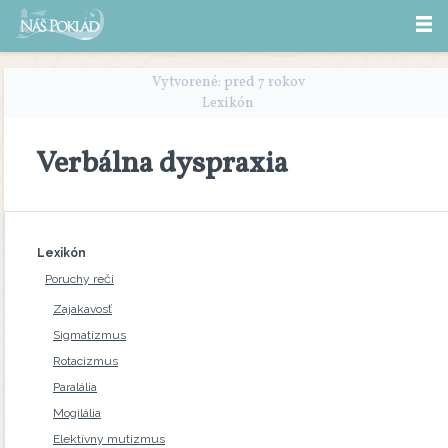
Vytvorené: pred 7 rokov
Lexikón
Verbálna dyspraxia
Lexikón
Poruchy reči
Zajakavosť
Sigmatizmus
Rotacizmus
Paralália
Mogilália
Elektívny mutizmus