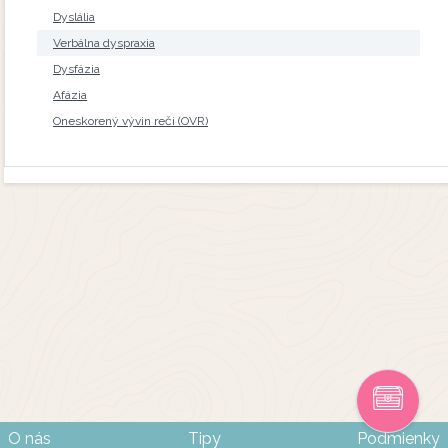
Dyslália
Verbálna dyspraxia
Dysfázia
Afázia
Oneskorený vývin reči (OVR)
O nás
Tipy
Podmienky