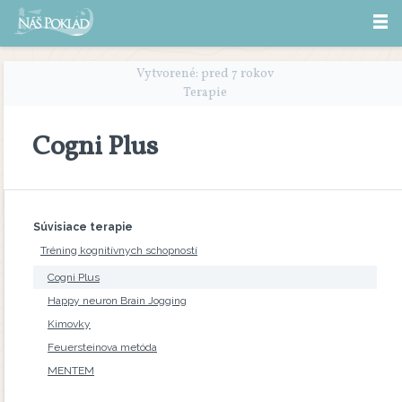
Vytvorené: pred 7 rokov
Terapie
Cogni Plus
Súvisiace terapie
Tréning kognitívnych schopností
Cogni Plus
Happy neuron Brain Jogging
Kimovky
Feuersteinova metóda
MENTEM