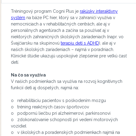
Tréningový program Cogni Plus je
rakúsky interaktívny
systém
na báze PC hier, ktorý sa v zahraničí využíva v
nemocniciach a v rehabilitačných centrách, ale aj v
personálnych agentúrach a začína sa používať aj v
niektorých zahraničných školských zariadeniach (napr. vo
Švajčiarsku na skupinovú
terapiu detí s ADHD
), ale aj v
našich školských zariadeniach – najmä v poradniach.
Klinické štúdie ukazujú uspokojivé zlepšenie pre veľkú časť
detí.
Na čo sa využíva
V našich podmienkach sa využíva na rozvoj kognitívnych
funkcií detí aj dospelých, najmä na:
o rehabilitáciu pacientov s poškodením mozgu
o tréning reakčných časov športovcov
o podpornú liečbu pri alzheimerovi, parkinsonovi
o zdokonaľovanie schopností pri vedení motorových
vozidiel
o v školských a poradenských podmienkach najmä na