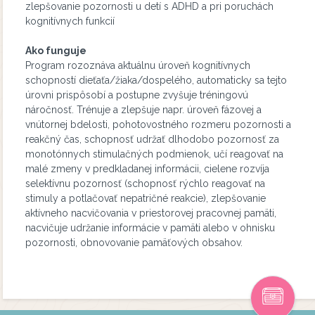
zlepšovanie pozornosti u detí s ADHD a pri poruchách
kognitívnych funkcií
Ako funguje
Program rozoznáva aktuálnu úroveň kognitívnych
schopností dieťaťa/žiaka/dospelého, automaticky sa tejto
úrovni prispôsobí a postupne zvyšuje tréningovú
náročnosť. Trénuje a zlepšuje napr. úroveň fázovej a
vnútornej bdelosti, pohotovostného rozmeru pozornosti a
reakčný čas, schopnosť udržať dlhodobo pozornosť za
monotónnych stimulačných podmienok, učí reagovať na
malé zmeny v predkladanej informácii, cielene rozvíja
selektívnu pozornosť (schopnosť rýchlo reagovať na
stimuly a potlačovať nepatričné reakcie), zlepšovanie
aktívneho nacvičovania v priestorovej pracovnej pamäti,
nacvičuje udržanie informácie v pamäti alebo v ohnisku
pozornosti, obnovovanie pamäťových obsahov.