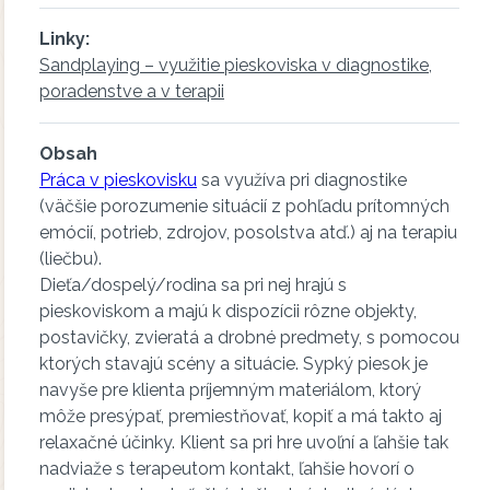
Linky:
Sandplaying – využitie pieskoviska v diagnostike,
poradenstve a v terapii
Obsah
Práca v pieskovisku
sa využíva pri diagnostike
(väčšie porozumenie situácií z pohľadu prítomných
emócií, potrieb, zdrojov, posolstva atď.) aj na terapiu
(liečbu).
Dieťa/dospelý/rodina sa pri nej hrajú s
pieskoviskom a majú k dispozícii rôzne objekty,
postavičky, zvieratá a drobné predmety, s pomocou
ktorých stavajú scény a situácie. Sypký piesok je
navyše pre klienta príjemným materiálom, ktorý
môže presýpať, premiestňovať, kopiť a má takto aj
relaxačné účinky. Klient sa pri hre uvoľní a ľahšie tak
nadviaže s terapeutom kontakt, ľahšie hovorí o