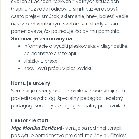
svojich strachoch, ťažkých životných situáciách
(napr. o rozvode rodičov, o smrti blízkej osoby),
často prejaví smútok, sklamanie, hnev, bolesť, vedie
nás svojim vnútorným svetom a niekedy aj sám
pomenováva, čo potrebuje, čo by mu pomohlo.
Seminár je zameraný na:
informácie o využití pieskoviska v diagnostike,
poradenstve a v terapii
ukážky z praxe
nácvikovú prácu v pieskovisku
Komu je určený
Seminár je určený pre odborníkov z pomáhajúcich
profesií (psychológ, špeciálny pedagóg, liečebný
pedagóg, sociálny pedagóg, sociálny pracovník….)
Lektor/lektori
Mgr. Monika Boričová-
venuje sa rodinnej terapii,
poskytuje poradenstvo pre deti, rodičov a učiteľov.