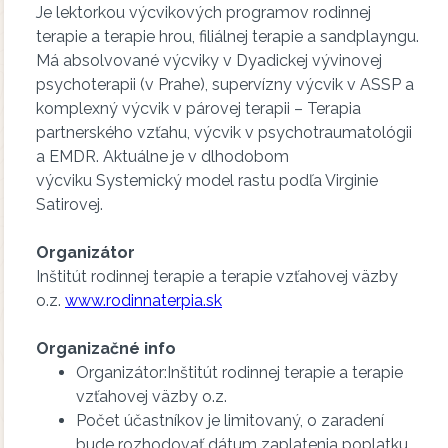
Je lektorkou výcvikových programov rodinnej
terapie a terapie hrou, filiálnej terapie a sandplayngu.
Má absolvované výcviky v Dyadickej vývinovej
psychoterapii (v Prahe), supervízny výcvik v ASSP a
komplexný výcvik v párovej terapii – Terapia
partnerského vzťahu, výcvik v psychotraumatológii
a EMDR. Aktuálne je v dlhodobom
výcviku Systemický model rastu podľa Virginie
Satirovej.
Organizátor
Inštitút rodinnej terapie a terapie vzťahovej väzby
o.z.
www.rodinnaterpia.sk
Organizačné info
Organizátor:
Inštitút rodinnej terapie a terapie
vzťahovej väzby o.z.
Počet účastníkov je limitovaný, o zaradení
bude rozhodovať dátum zaplatenia poplatku.