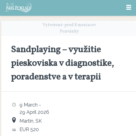
Vytvorené: pred 8 mesiacov
Pozvánky
Sandplaying – využitie
pieskoviska v diagnostike,
poradenstve a v terapii
9 March -
29 April 2026
Martin, SK
EUR 520