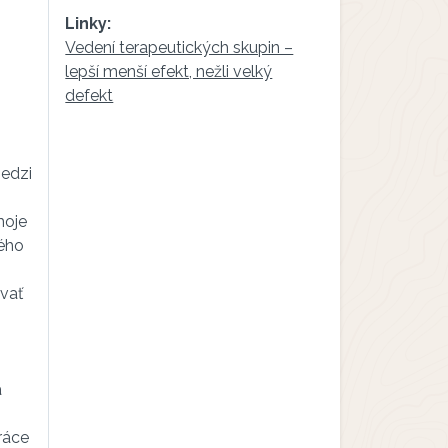
Linky:
Vedení terapeutických skupin –
lepší menší efekt, nežli velký
defekt
medzi
moje
kého
vať
a
ráce