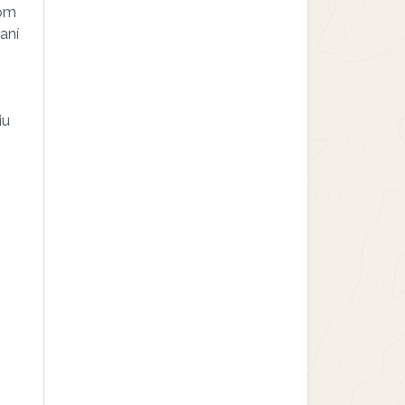
vom
aní
iu