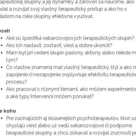
rapeutickej skupiny a jej dynamiky a zároveň sa naučíme, ako
adať a rozvíjať svoj vlastný terapeutický prístup a ako ho s
ľadom na ciele skupiny efektívne využívať.
bsah
Aké sú špecifiká sebarozvojových terapeutických skupín?
Ako ich nastaviť, zostaviť, viesť a dobre ukončiť?
Mám byť pri vedení skupín pasívny, aktívny alebo niekde 
tým?
Čo vlastne znamená mať vlastný terapeutický štýl a ako 
zapojenie či nezapojenie ovplyvňuje efektivitu terapeutic
procesu?
Ako pracovať s rôznymi témami, ako môžem experimento
a aké typy intervencií môžem ponúkať?
e koho
Pre začínajúcich aj skúsenejších psychoterapeutov, ktorí s
chystajú viesť alebo už vedú sebarozvojové či podporné
terapeutické skupiny a chcú získavať a rozvíjať zručnosti p