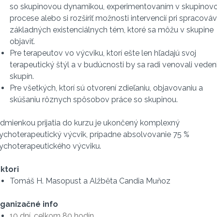
so skupinovou dynamikou, experimentovaním v skupino
procese alebo si rozšíriť možnosti intervencií pri spracováv
základných existenciálnych tém, ktoré sa môžu v skupine
objaviť.
Pre terapeutov vo výcviku, ktorí ešte len hľadajú svoj
terapeutický štýl a v budúcnosti by sa radi venovali veden
skupín.
Pre všetkých, ktorí sú otvorení zdieľaniu, objavovaniu a
skúšaniu rôznych spôsobov práce so skupinou.
dmienkou prijatia do kurzu je ukončený komplexný
ychoterapeutický výcvik, prípadne absolvovanie 75 %
ychoterapeutického výcviku.
ktori
Tomáš H. Masopust a Alžběta Candia Muňoz
ganizačné info
10 dní, celkom 80 hodín