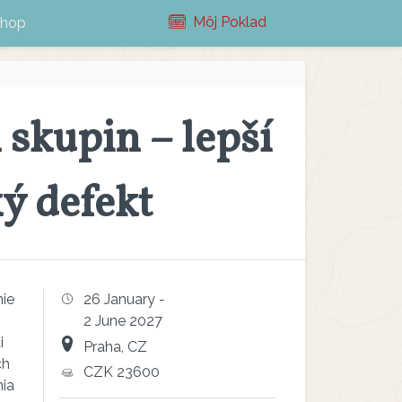
Môj Poklad
shop
 skupin – lepší
ký defekt
ie
26 January -
2 June 2027
i
Praha, CZ
ch
CZK 23600
nia