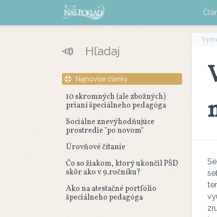
Člá
Vytv
Najnovšie články
10 skromných (ale zbožných)
prianí špeciálneho pedagóga
Sociálne znevýhodňujúce
prostredie "po novom"
Úrovňové čítanie
Sé
Čo so žiakom, ktorý ukončil PŠD
skôr ako v 9.ročníku?
se
te
Ako na atestačné portfólio
vy
špeciálneho pedagóga
zr