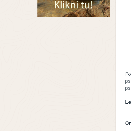
Po
ps
ps
Le
Or