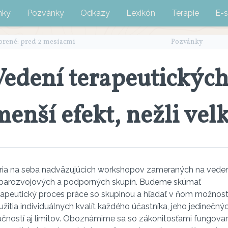
nky
Pozvánky
Odkazy
Lexikón
Terapie
E-
orené: pred 2 mesiacmi
Pozvánky
Vedení terapeutických
menší efekt, nežli vel
ria na seba nadväzujúcich workshopov zameraných na veden
barozvojových a podporných skupín. Budeme skúmať
rapeutický proces práce so skupinou a hľadať v ňom možnost
užitia individuálnych kvalít každého účastníka, jeho jedinečný
učností aj limitov. Oboznámime sa so zákonitosťami fungova