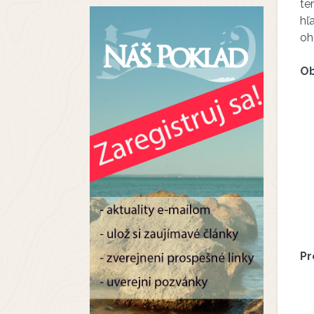
te
hľ
oh
O
Pr