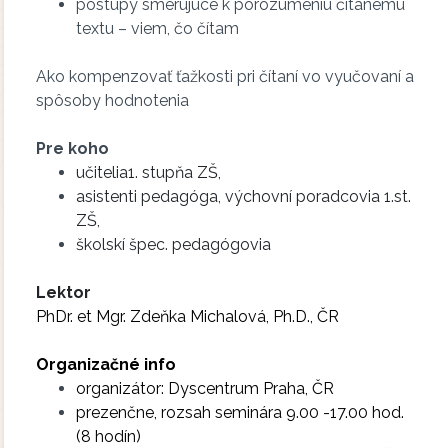
postupy smerujúce k porozumeniu čítanému
textu – viem, čo čítam
Ako kompenzovať ťažkosti pri čítaní vo vyučovaní a
spôsoby hodnotenia
Pre koho
učitelia1. stupňa ZŠ,
asistenti pedagóga, výchovní poradcovia 1.st.
ZŠ,
školskí špec. pedagógovia
Lektor
PhDr. et Mgr. Zdeňka Michalová, Ph.D., ČR
Organizačné info
organizátor: Dyscentrum Praha, ČR
prezenčne, rozsah seminára 9.00 -17.00 hod.
(8 hodín)